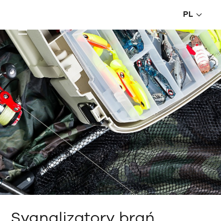
PL
Sygnalizatory brań