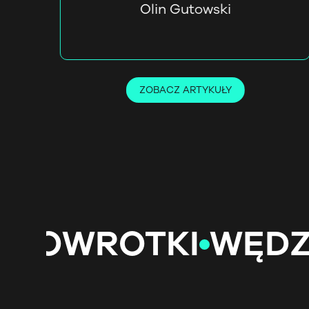
Olin Gutowski
ZOBACZ ARTYKUŁY
WROTKI
WĘDZISK