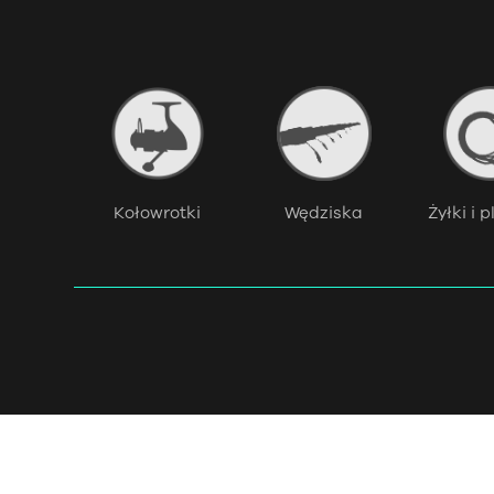
ęty
Kołowrotki
Wędziska
Żyłki i 