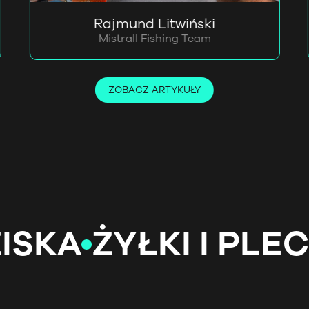
Rajmund Litwiński
Mistrall Fishing Team
ZOBACZ ARTYKUŁY
A
ŻYŁKI I PLECION