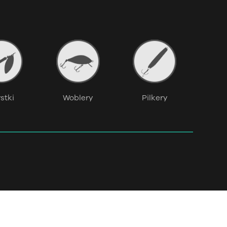
stki
Woblery
Pilkery
Przy